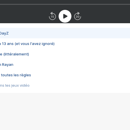
 DayZ
 a 13 ans (et vous l'avez ignoré)
e (littéralement)
im Rayan
 toutes les règles
s les jeux vidéo
us choquant de Rockstar ? - Le scandale BULLY
e plus moche de Steam
du RÊVE tourne au CAUCHEMAR
pendant 8 heures